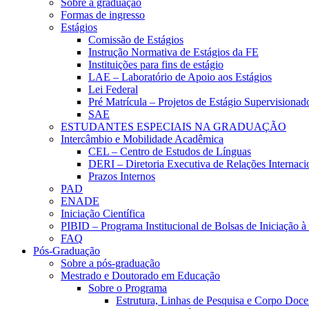
Sobre a graduação
Formas de ingresso
Estágios
Comissão de Estágios
Instrução Normativa de Estágios da FE
Instituições para fins de estágio
LAE – Laboratório de Apoio aos Estágios
Lei Federal
Pré Matrícula – Projetos de Estágio Supervisionad
SAE
ESTUDANTES ESPECIAIS NA GRADUAÇÃO
Intercâmbio e Mobilidade Acadêmica
CEL – Centro de Estudos de Línguas
DERI – Diretoria Executiva de Relações Internacio
Prazos Internos
PAD
ENADE
Iniciação Científica
PIBID – Programa Institucional de Bolsas de Iniciação 
FAQ
Pós-Graduação
Sobre a pós-graduação
Mestrado e Doutorado em Educação
Sobre o Programa
Estrutura, Linhas de Pesquisa e Corpo Doce