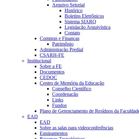
Arquivo Setorial
Histórico
Boletins Eletrônicos
Sistema SIARQ
Legislação Arquivística
Contato
Compras e Finanças
Patrimônio
Administração Predial
CSARH-FE
Institucional
Sobre a FE
Documentos
CEDOC
Centro de Memória da Educação
Conselho Científico
Coordenação
Links
Fundos
Plano de Gerenciamento de Resíduos da Faculdad
EAD
EAD
Sobre as salas para videoconferências
Equipamentos
Recursos Tecnológicos