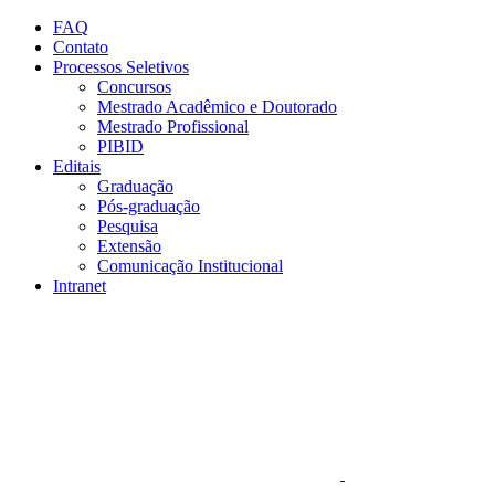
Conteúdo principal
Menu principal
Rodapé
FAQ
Contato
Processos Seletivos
Concursos
Mestrado Acadêmico e Doutorado
Mestrado Profissional
PIBID
Editais
Graduação
Pós-graduação
Pesquisa
Extensão
Comunicação Institucional
Intranet
Aumentar fonte