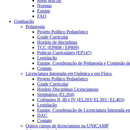
Rede sem fio
Normas
Equipe
FAQ
Graduação
Pedagogia
Projeto Político Pedagógico
Grade Curricular
Horário de disciplinas
TCC (EP808 / EP809)
Práticas Curriculares (EP147)
Legislação
Equipe, Coordenação de Pedagogia e Comissão d
Contato
Licenciatura Integrada em Química e em Física
Projeto Político Pedagógico
Grade Curricular
Horário Disciplinas Licenciaturas
Seminários (EL204)
Colóquios II, III e IV (EL203/ EL303 / EL403)
Legislação
Equipe, Coordenação de Licenciatura Integrada e
DAC
Contato
Outros cursos de licenciaturas na UNICAMP