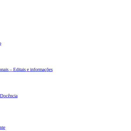
o
nais – Editais e informações
à Docência
nte