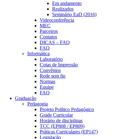
Em andamento
Realizados
Seminário EaD (2016)
Videoconferência
MEC
Parceiros
Contatos
DICAS – FAQ
FAQ
Informática
Laboratório
Cotas de Impressão
Convênios
Rede sem fio
Normas
Equipe
FAQ
Graduação
Pedagogia
Projeto Político Pedagógico
Grade Curricular
Horário de disciplinas
TCC (EP808 / EP809)
Práticas Curriculares (EP147)
Legislação