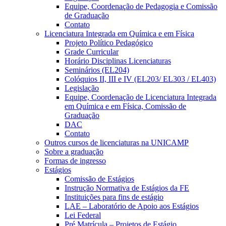
Equipe, Coordenação de Pedagogia e Comissão
de Graduação
Contato
Licenciatura Integrada em Química e em Física
Projeto Político Pedagógico
Grade Curricular
Horário Disciplinas Licenciaturas
Seminários (EL204)
Colóquios II, III e IV (EL203/ EL303 / EL403)
Legislação
Equipe, Coordenação de Licenciatura Integrada
em Química e em Física, Comissão de
Graduação
DAC
Contato
Outros cursos de licenciaturas na UNICAMP
Sobre a graduação
Formas de ingresso
Estágios
Comissão de Estágios
Instrução Normativa de Estágios da FE
Instituições para fins de estágio
LAE – Laboratório de Apoio aos Estágios
Lei Federal
Pré Matrícula – Projetos de Estágio