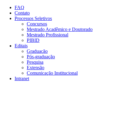
Conteúdo principal
Menu principal
Rodapé
FAQ
Contato
Processos Seletivos
Concursos
Mestrado Acadêmico e Doutorado
Mestrado Profissional
PIBID
Editais
Graduação
Pós-graduação
Pesquisa
Extensão
Comunicação Institucional
Intranet
Aumentar fonte
Diminuir fonte