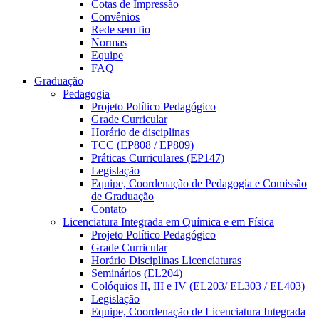
Cotas de Impressão
Convênios
Rede sem fio
Normas
Equipe
FAQ
Graduação
Pedagogia
Projeto Político Pedagógico
Grade Curricular
Horário de disciplinas
TCC (EP808 / EP809)
Práticas Curriculares (EP147)
Legislação
Equipe, Coordenação de Pedagogia e Comissão
de Graduação
Contato
Licenciatura Integrada em Química e em Física
Projeto Político Pedagógico
Grade Curricular
Horário Disciplinas Licenciaturas
Seminários (EL204)
Colóquios II, III e IV (EL203/ EL303 / EL403)
Legislação
Equipe, Coordenação de Licenciatura Integrada