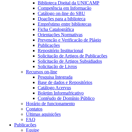
Biblioteca Digital da UNICAMP
Competência em Informação
Catálogo on-line do SBU
Doações para a biblioteca
Empréstimo entre bibliotecas
Ficha Catalográfica
Orientações Normativas
Prevenção e Verificação de Plágio
Publicações
Repositório Institucional
Solicitação de Artigos de Publicações
Solicitação de Artigos Subsidiados
Solicitação de Livros
Recursos on-line
Pesquisa Integrada
Base de dados e Repositórios
Catálogo Acervus
Boletim Informafricativo
Contéudo de Domínio Público
Horário de funcionamento
Contatos
Últimas aquisições
FAQ
Publicações
Equipe