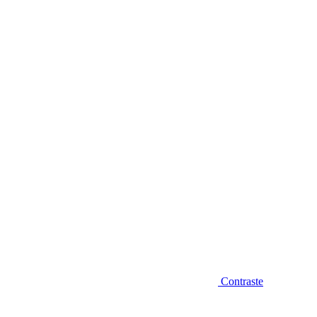
Diminuir fonte
Contraste