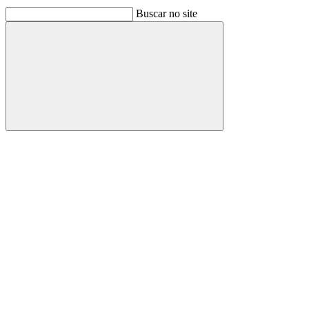
Buscar no site
Buscar
Link para o Facebook
Link para o Linkedin