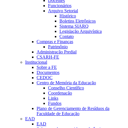
Docentes
Funcionários
Arquivo Setorial
Histórico
Boletins Eletrônicos
Sistema SIARQ
Legislação Arquivística
Contato
Compras e Finanças
Patrimônio
Administração Predial
CSARH-FE
Institucional
Sobre a FE
Documentos
CEDOC
Centro de Memória da Educação
Conselho Científico
Coordenação
Links
Fundos
Plano de Gerenciamento de Resíduos da
Faculdade de Educação
EAD
EAD