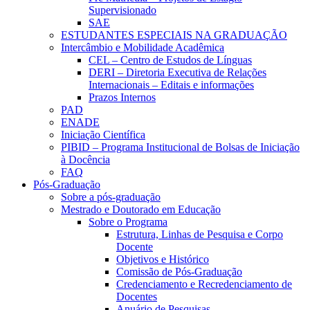
Supervisionado
SAE
ESTUDANTES ESPECIAIS NA GRADUAÇÃO
Intercâmbio e Mobilidade Acadêmica
CEL – Centro de Estudos de Línguas
DERI – Diretoria Executiva de Relações
Internacionais – Editais e informações
Prazos Internos
PAD
ENADE
Iniciação Científica
PIBID – Programa Institucional de Bolsas de Iniciação
à Docência
FAQ
Pós-Graduação
Sobre a pós-graduação
Mestrado e Doutorado em Educação
Sobre o Programa
Estrutura, Linhas de Pesquisa e Corpo
Docente
Objetivos e Histórico
Comissão de Pós-Graduação
Credenciamento e Recredenciamento de
Docentes
Anuário de Pesquisas