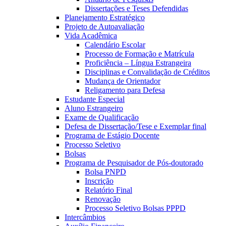
Dissertações e Teses Defendidas
Planejamento Estratégico
Projeto de Autoavaliação
Vida Acadêmica
Calendário Escolar
Processo de Formação e Matrícula
Proficiência – Língua Estrangeira
Disciplinas e Convalidação de Créditos
Mudança de Orientador
Religamento para Defesa
Estudante Especial
Aluno Estrangeiro
Exame de Qualificação
Defesa de Dissertação/Tese e Exemplar final
Programa de Estágio Docente
Processo Seletivo
Bolsas
Programa de Pesquisador de Pós-doutorado
Bolsa PNPD
Inscrição
Relatório Final
Renovação
Processo Seletivo Bolsas PPPD
Intercâmbios