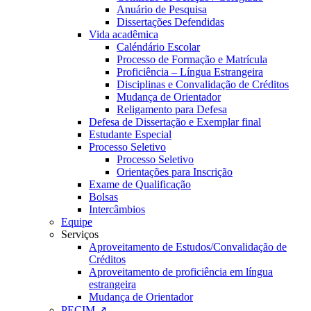
Anuário de Pesquisa
Dissertações Defendidas
Vida acadêmica
Caléndário Escolar
Processo de Formação e Matrícula
Proficiência – Língua Estrangeira
Disciplinas e Convalidação de Créditos
Mudança de Orientador
Religamento para Defesa
Defesa de Dissertação e Exemplar final
Estudante Especial
Processo Seletivo
Processo Seletivo
Orientações para Inscrição
Exame de Qualificação
Bolsas
Intercâmbios
Equipe
Serviços
Aproveitamento de Estudos/Convalidação de
Créditos
Aproveitamento de proficiência em língua
estrangeira
Mudança de Orientador
PECIM ↗