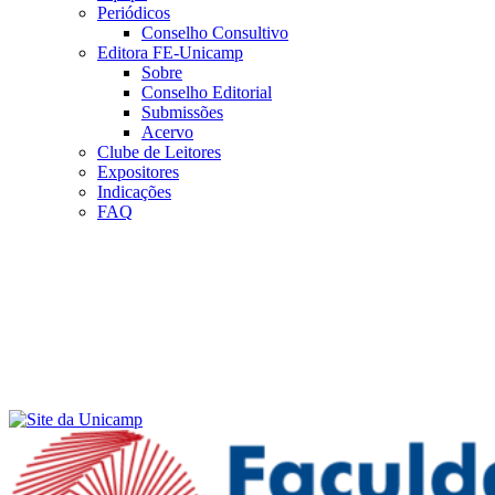
Periódicos
Conselho Consultivo
Editora FE-Unicamp
Sobre
Conselho Editorial
Submissões
Acervo
Clube de Leitores
Expositores
Indicações
FAQ
Menu