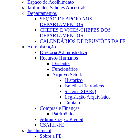
Espaço de Acolhimento
Jardim dos Saberes Ancestrais
Departamentos
SEÇÃO DE APOIO AOS
DEPARTAMENTOS
CHEFES E VICES-CHEFES DOS
DEPARTAMENTOS
CALENDÁRIOS DE REUNIÕES DA FE
Administração
Diretoria Administrativa
Recursos Humanos
Docentes
Funcionários
Arquivo Setorial
Histórico
Boletins Eletrônicos
Sistema SIARQ
Legislação Arquivística
Contato
Compras e Finanças
Patrimônio
Administração Predial
CSARH-FE
Institucional
Sobre a FE