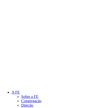
Link para o Instagram
Link para o Youtube
A FE
Sobre a FE
Congregação
Direção