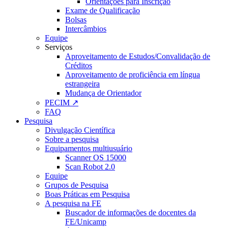
Orientações para Inscrição
Exame de Qualificação
Bolsas
Intercâmbios
Equipe
Serviços
Aproveitamento de Estudos/Convalidação de
Créditos
Aproveitamento de proficiência em língua
estrangeira
Mudança de Orientador
PECIM ↗
FAQ
Pesquisa
Divulgação Científica
Sobre a pesquisa
Equipamentos multiusuário
Scanner OS 15000
Scan Robot 2.0
Equipe
Grupos de Pesquisa
Boas Práticas em Pesquisa
A pesquisa na FE
Buscador de informações de docentes da
FE/Unicamp