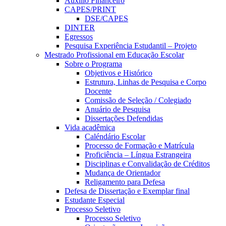
Auxílio Financeiro
CAPES/PRINT
DSE/CAPES
DINTER
Egressos
Pesquisa Experiência Estudantil – Projeto
Mestrado Profissional em Educação Escolar
Sobre o Programa
Objetivos e Histórico
Estrutura, Linhas de Pesquisa e Corpo
Docente
Comissão de Seleção / Colegiado
Anuário de Pesquisa
Dissertações Defendidas
Vida acadêmica
Caléndário Escolar
Processo de Formação e Matrícula
Proficiência – Língua Estrangeira
Disciplinas e Convalidação de Créditos
Mudança de Orientador
Religamento para Defesa
Defesa de Dissertação e Exemplar final
Estudante Especial
Processo Seletivo
Processo Seletivo