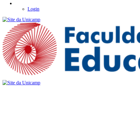
Login