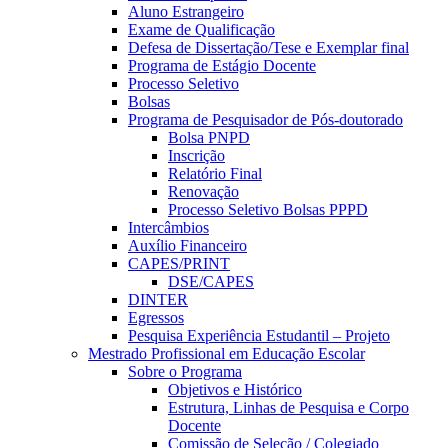
Aluno Estrangeiro
Exame de Qualificação
Defesa de Dissertação/Tese e Exemplar final
Programa de Estágio Docente
Processo Seletivo
Bolsas
Programa de Pesquisador de Pós-doutorado
Bolsa PNPD
Inscrição
Relatório Final
Renovação
Processo Seletivo Bolsas PPPD
Intercâmbios
Auxílio Financeiro
CAPES/PRINT
DSE/CAPES
DINTER
Egressos
Pesquisa Experiência Estudantil – Projeto
Mestrado Profissional em Educação Escolar
Sobre o Programa
Objetivos e Histórico
Estrutura, Linhas de Pesquisa e Corpo
Docente
Comissão de Seleção / Colegiado