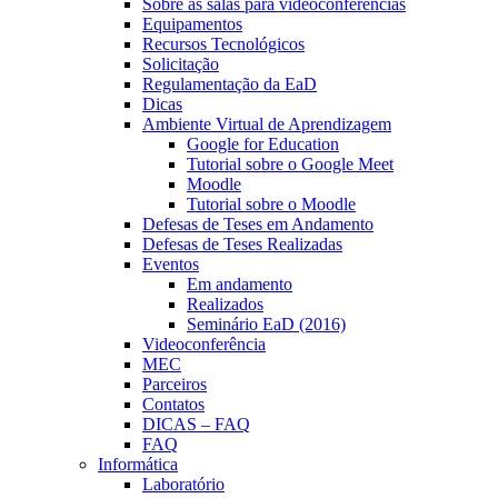
Sobre as salas para videoconferências
Equipamentos
Recursos Tecnológicos
Solicitação
Regulamentação da EaD
Dicas
Ambiente Virtual de Aprendizagem
Google for Education
Tutorial sobre o Google Meet
Moodle
Tutorial sobre o Moodle
Defesas de Teses em Andamento
Defesas de Teses Realizadas
Eventos
Em andamento
Realizados
Seminário EaD (2016)
Videoconferência
MEC
Parceiros
Contatos
DICAS – FAQ
FAQ
Informática
Laboratório