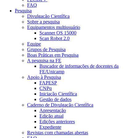
FAQ
Pesquisa
Divulgação Científica
Sobre a pesquisa
Equipamentos multiusuário
Scanner OS 15000
Scan Robot 2.0
Equipe
Grupos de Pesquisa
Boas Práticas em Pesquisa
A pesquisa na FE
Buscador de informações de docentes da
FE/Unicamp
Apoio à Pesquisa
FAPESP
CNPq
Iniciação Científica
Gestão de dados
Caderno de Divulgação Científica
Apresentação
Edição atual
Edições anteriores
Expediente
Revistas com chamadas abertas