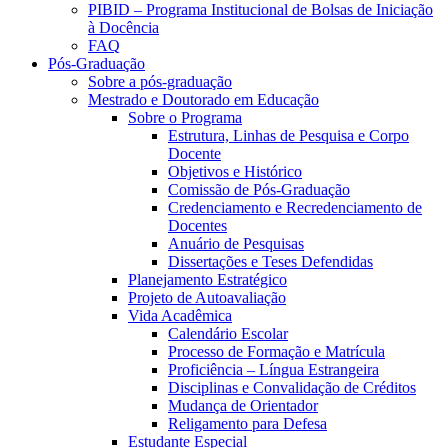
PIBID – Programa Institucional de Bolsas de Iniciação
à Docência
FAQ
Pós-Graduação
Sobre a pós-graduação
Mestrado e Doutorado em Educação
Sobre o Programa
Estrutura, Linhas de Pesquisa e Corpo
Docente
Objetivos e Histórico
Comissão de Pós-Graduação
Credenciamento e Recredenciamento de
Docentes
Anuário de Pesquisas
Dissertações e Teses Defendidas
Planejamento Estratégico
Projeto de Autoavaliação
Vida Acadêmica
Calendário Escolar
Processo de Formação e Matrícula
Proficiência – Língua Estrangeira
Disciplinas e Convalidação de Créditos
Mudança de Orientador
Religamento para Defesa
Estudante Especial