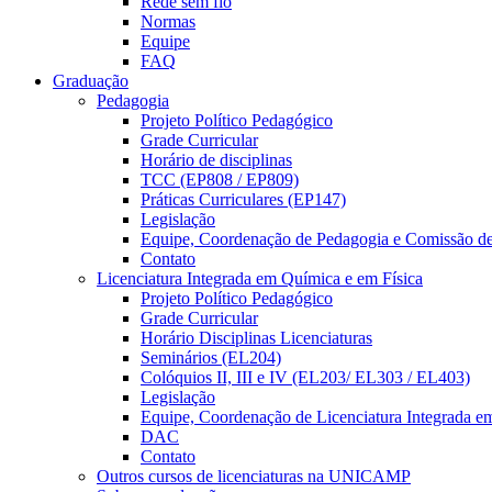
Rede sem fio
Normas
Equipe
FAQ
Graduação
Pedagogia
Projeto Político Pedagógico
Grade Curricular
Horário de disciplinas
TCC (EP808 / EP809)
Práticas Curriculares (EP147)
Legislação
Equipe, Coordenação de Pedagogia e Comissão d
Contato
Licenciatura Integrada em Química e em Física
Projeto Político Pedagógico
Grade Curricular
Horário Disciplinas Licenciaturas
Seminários (EL204)
Colóquios II, III e IV (EL203/ EL303 / EL403)
Legislação
Equipe, Coordenação de Licenciatura Integrada e
DAC
Contato
Outros cursos de licenciaturas na UNICAMP