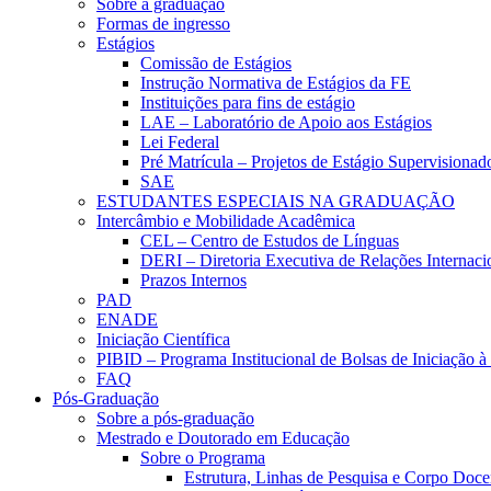
Sobre a graduação
Formas de ingresso
Estágios
Comissão de Estágios
Instrução Normativa de Estágios da FE
Instituições para fins de estágio
LAE – Laboratório de Apoio aos Estágios
Lei Federal
Pré Matrícula – Projetos de Estágio Supervisionad
SAE
ESTUDANTES ESPECIAIS NA GRADUAÇÃO
Intercâmbio e Mobilidade Acadêmica
CEL – Centro de Estudos de Línguas
DERI – Diretoria Executiva de Relações Internacio
Prazos Internos
PAD
ENADE
Iniciação Científica
PIBID – Programa Institucional de Bolsas de Iniciação 
FAQ
Pós-Graduação
Sobre a pós-graduação
Mestrado e Doutorado em Educação
Sobre o Programa
Estrutura, Linhas de Pesquisa e Corpo Doce