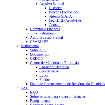
Arquivo Setorial
Histórico
Boletins Eletrônicos
Sistema SIARQ
Legislação Arquivística
Contato
Compras e Finanças
Patrimônio
Administração Predial
CSARH-FE
Institucional
Sobre a FE
Documentos
CEDOC
Centro de Memória da Educação
Conselho Científico
Coordenação
Links
Fundos
Plano de Gerenciamento de Resíduos da Faculdad
EAD
EAD
Sobre as salas para videoconferências
Equipamentos
Recursos Tecnológicos