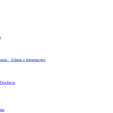
o
nais – Editais e informações
à Docência
nte