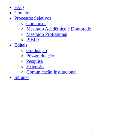
Conteúdo principal
Menu principal
Rodapé
FAQ
Contato
Processos Seletivos
Concursos
Mestrado Acadêmico e Doutorado
Mestrado Profissional
PIBID
Editais
Graduação
Pós-graduação
Pesquisa
Extensão
Comunicação Institucional
Intranet
Aumentar fonte